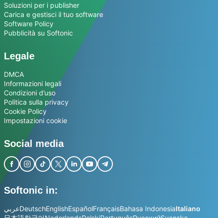
Soluzioni per i publisher
Carica e gestisci il tuo software
Software Policy
Pubblicità su Softonic
Legale
DMCA
Informazioni legali
Condizioni d’uso
Politica sulla privacy
Cookie Policy
Impostazioni cookie
Social media
Softonic in:
عربي
Deutsch
English
Español
Français
Bahasa Indonesia
Italiano
日本語
한국어
Nederlands
Polski
Português
Русский
Svenska